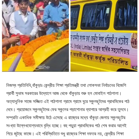
নিজস্ব প্রতিনিধি,বাঁকুড়াঃ কেন্দ্রীয় শিক্ষা প্রতিমন্ত্রী তথা লোকসভা নির্বাচনের বিজেপি
প্রার্থী সুভাষ সরকারের উদ্যোগে আজ থেকে বাঁকুড়ায় শুরু হল মোবাইল পাঠশালা।
অত্যাধুনিক সাজে সজ্জিত এই পাঠশালা গ্রামে গ্রামে ঘুরে স্কুলছুটদের প্রাথমিকের পাঠ
দেবে। প্রয়োজনে স্কুলছুটদের ফের স্কুলের পড়াশোনার ব্যাপারে আগ্রহী করে তুলবে।
সম্প্রতি একাধিক সমীক্ষায় উঠে এসেছে এ রাজ্যের মধ্যে বাঁকুড়া জেলায় স্কুলছুটের
সংখ্যা উল্লেখযোগ্যভাবে বৃদ্ধি হচ্ছে। বহু পড়ুয়া প্রাথমিকের পাঠ শেষ করার আগেই
গিয়ে জুটছে কাজে। এই পরিস্থিতিতে শুধু রাজ্যের শিক্ষা দফতর নয়, কেন্দ্রীয় শিক্ষা