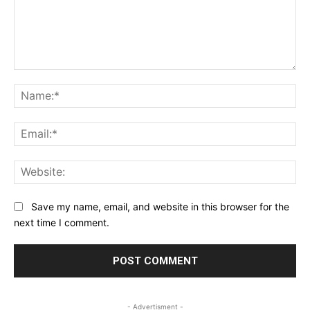
Comment:
Na
Ema
Web
Save my name, email, and website in this browser for the
next time I comment.
- Advertisment -